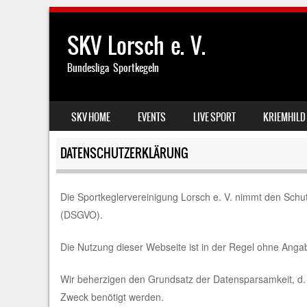
SKV Lorsch e. V.
Bundesliga Sportkegeln
SKIP TO CONTENT
SKV HOME
EVENTS
LIVE SPORT
KRIEMHILD
MENU
DATENSCHUTZERKLÄRUNG
Die Sportkeglervereinigung Lorsch e. V. nimmt den Schu
(DSGVO).
Die Nutzung dieser Webseite ist in der Regel ohne Ang
Wir beherzigen den Grundsatz der Datensparsamkeit, d.
Zweck benötigt werden.