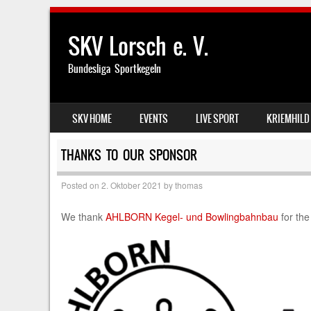
SKV Lorsch e. V.
Bundesliga Sportkegeln
SKIP TO CONTENT
SKV HOME
EVENTS
LIVE SPORT
KRIEMHILD
MENU
THANKS TO OUR SPONSOR
Posted on
2. Oktober 2021
by
thomas
We thank
AHLBORN Kegel- und Bowlingbahnbau
for the