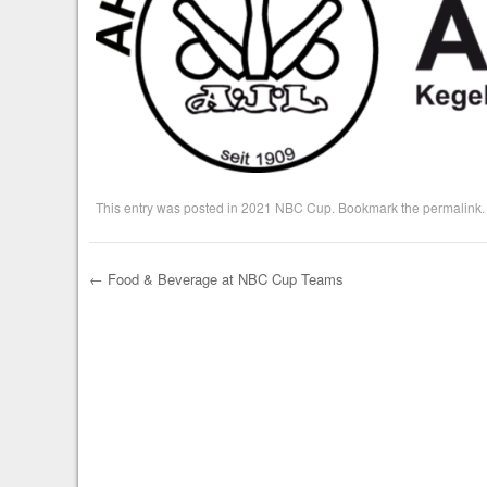
This entry was posted in
2021 NBC Cup
. Bookmark the
permalink
.
←
Food & Beverage at NBC Cup Teams
Post navigation