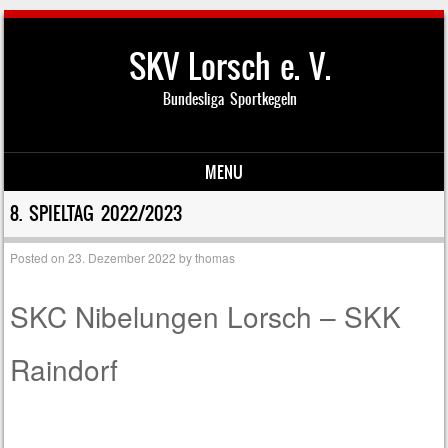
SKV Lorsch e. V.
Bundesliga Sportkegeln
MENU
Skip to content
8. SPIELTAG 2022/2023
Posted on
23. Dezember 2022
by
thomas
SKC Nibelungen Lorsch – SKK
Raindorf