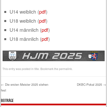
U14 weiblich (
pdf
)
U18 weiblich (
pdf
)
U14 männlich (
pdf
)
U18 männlich (
pdf
)
This entry was posted in
title
. Bookmark the
permalink
.
←
Die ersten Meister 2025 stehen
DKBC-Pokal 2025
→
fest
Post navigation
BEITRÄGE